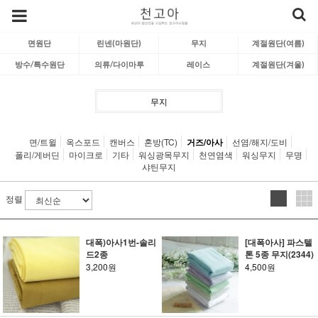
면원단
린넨(마원단)
무지
계절원단(여름)
방수/특수원단
의류/다이마루
레이스
계절원단(겨울)
무지
면/트윌
옥스포드
캔버스
혼방(TC)
거즈/아사
선염/해지/도비
폴리/게버딘
마이크로
기타
워싱광목무지
천연염색
워싱무지
무명
샤틴무지
정렬
대폭)아사1번-솔리
[대폭아사] 파스텔
드2종
톤 5종 무지(2344)
3,200원
4,500원