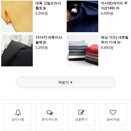
대폭 고밀도아사
아사면)네이비 무
황토 jk
지(2189) rh
3,200원
4,000원
13147] 대폭아사-
워싱 거즈] 내츄럴
블랙 jk
무지 11색 hr
3,200원
5,600원
더보기 ▼
공지사항
문의게시판
상품후기
솜씨자랑