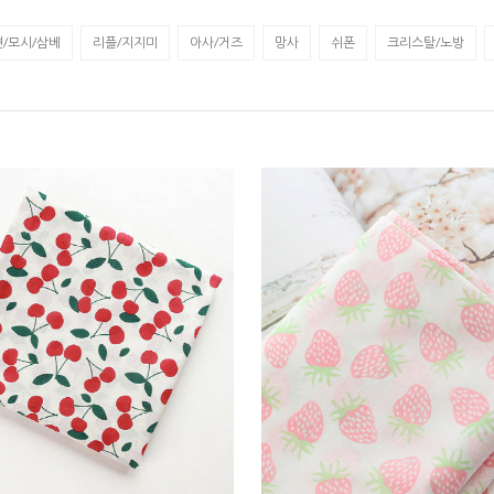
/모시/삼베
리플/지지미
아사/거즈
망사
쉬폰
크리스탈/노방