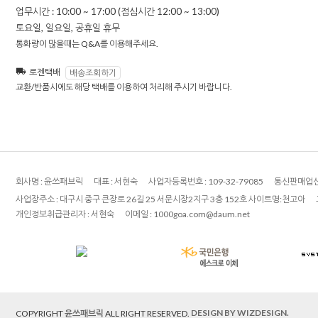
업무시간 : 10:00 ~ 17:00 (점심시간 12:00 ~ 13:00)
토요일, 일요일, 공휴일 휴무
통화량이 많을때는 Q&A를 이용해주세요.
로젠택배
배송조회하기
교환/반품시에도 해당 택배를 이용하여 처리해 주시기 바랍니다.
회사명 :
윤쓰패브릭
대표 :
서현숙
사업자등록번호 :
109-32-79085
통신판매업신
사업장주소 :
대구시 중구 큰장로 26길 25 서문시장2지구 3층 152호 사이트명:천고아
개인정보취급관리자 :
서현숙
이메일 :
1000goa.com@daum.net
DESIGN BY WIZDESIGN.
COPYRIGHT
윤쓰패브릭
ALL RIGHT RESERVED.