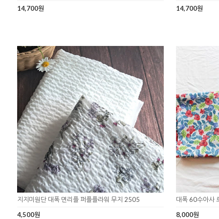
14,700원
14,700원
지지미원단 대폭 면리플 퍼플플라워 무지 2505
대폭 60수아사 
4,500원
8,000원