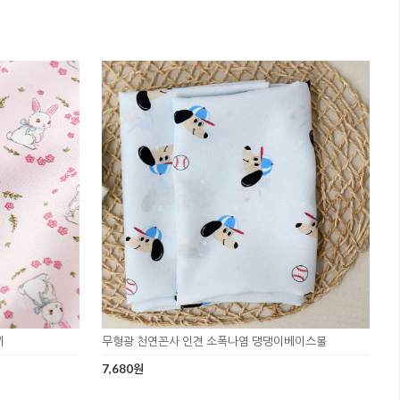
끼
무형광 천연꼰사 인견 소폭나염 댕댕이베이스볼
7,680원