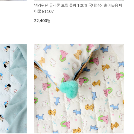
냉감원단 듀라론 트윌 쿨링 100% 국내생산 홑이불용 베
어쿨 E1107
22,400원