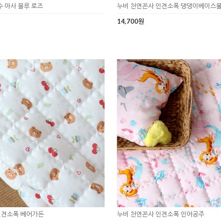
수 아사 블루 로즈
누비 천연꼰사 인견소폭 댕댕이베이스
14,700원
인견소폭 베어가든
누비 천연꼰사 인견소폭 인어공주