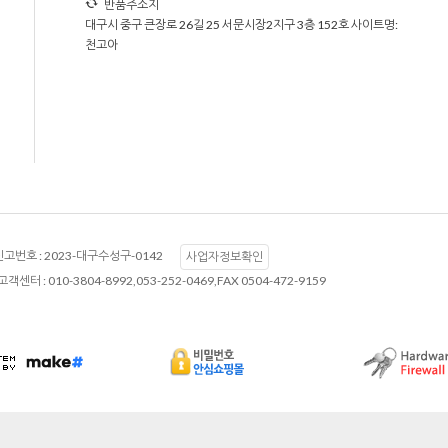
반품주소지
대구시 중구 큰장로 26길 25 서문시장2지구 3층 152호 사이트명:
천고아
고번호 :
2023-대구수성구-0142
사업자정보확인
고객센터 :
010-3804-8992,053-252-0469,FAX 0504-472-9159