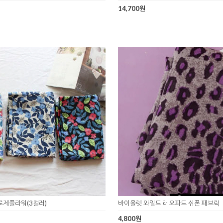
14,700원
로제플라워(3컬러)
바이올렛 와일드 레오파드 쉬폰 패브릭
4,800원