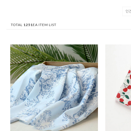
인견
TOTAL
1251
EA ITEM LIST