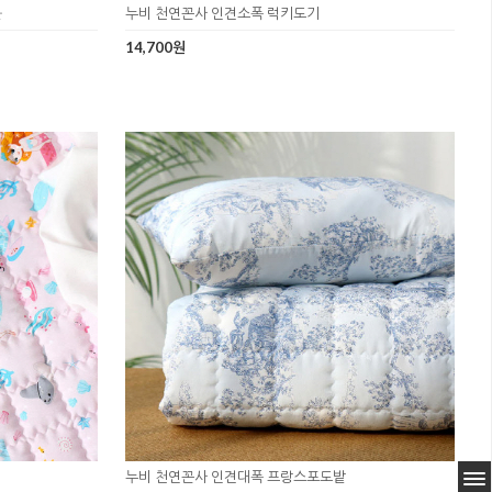
볼
누비 천연꼰사 인견소폭 럭키도기
14,700원
누비 천연꼰사 인견대폭 프랑스포도밭