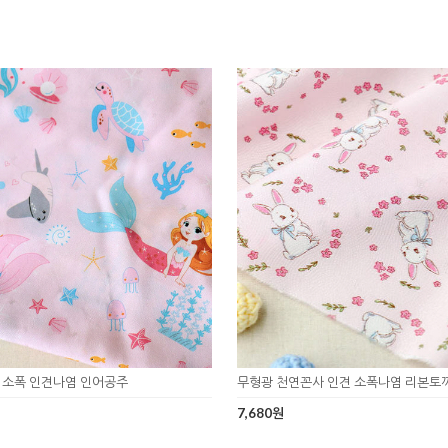
 소폭 인견나염 인어공주
무형광 천연꼰사 인견 소폭나염 리본토
7,680원