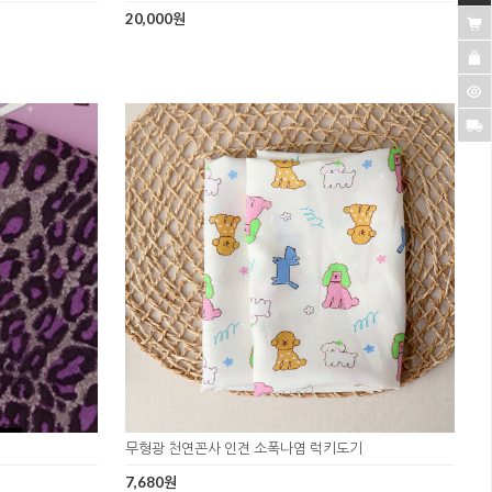
20,000원
무형광 천연꼰사 인견 소폭나염 럭키도기
7,680원