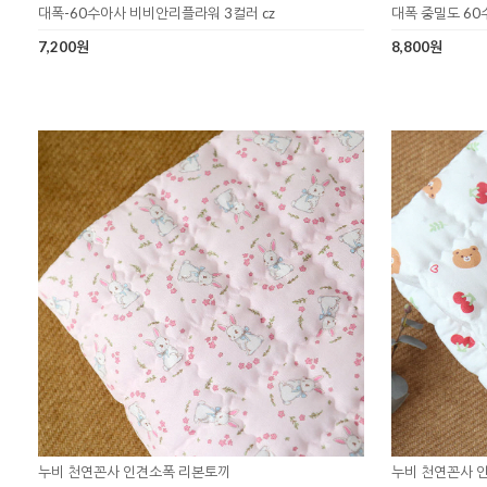
대폭-60수아사 비비안리플라워 3컬러 cz
대폭 중밀도 60
7,200원
8,800원
누비 천연꼰사 인견소폭 리본토끼
누비 천연꼰사 