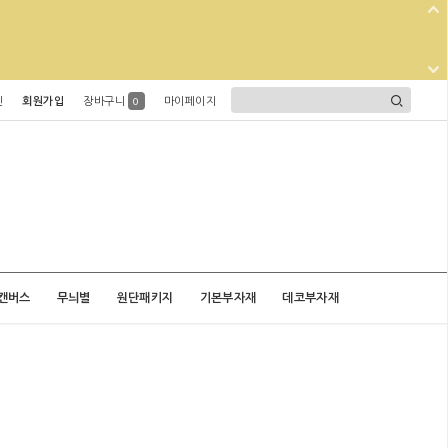
인
회원가입
장바구니
마이페이지
0
캔버스
무늬별
원단패키지
기본부자재
데코부자재