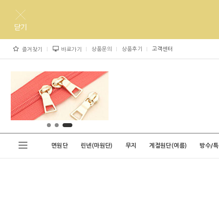
상품문의
상품후기
고객센터
즐겨찾기
바로가기
면원단
린넨(마원단)
무지
계절원단(여름)
방수/