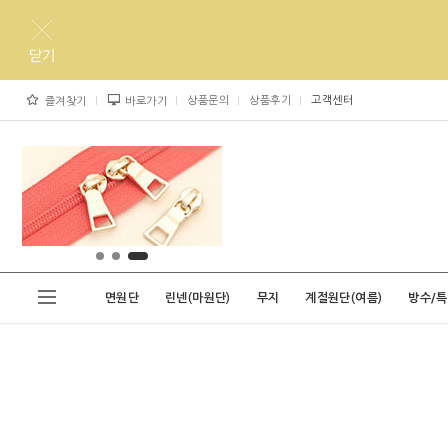
상품문의
상품후기
고객센터
즐겨찾기
바로가기
면원단
린넨(마원단)
무지
계절원단(여름)
방수/