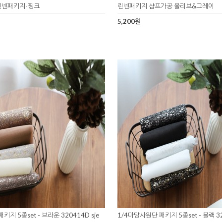
린넨패키지-핑크
린넨패키지 샴프가공 올리브&그레이
5,200원
지 5종set - 브라운 320414D sje
1/4마망사원단 패키지 5종set - 블랙 32