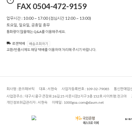
FAX 0504-472-9159
업무시간 : 10:00 ~ 17:00 (점심시간 12:00 ~ 13:00)
토요일, 일요일, 공휴일 휴무
통화량이 많을때는 Q&A를 이용해주세요.
로젠택배
배송조회하기
교환/반품시에도 해당 택배를 이용하여 처리해 주시기 바랍니다.
회사명 :
윤쓰패브릭
대표 :
서현숙
사업자등록번호 :
109-32-79085
통신판매업신
사업장주소 :
대구시 중구 큰장로 26길 25 서문시장2지구 3층 152호 사이트명:천고아
개인정보취급관리자 :
서현숙
이메일 :
1000goa.com@daum.net