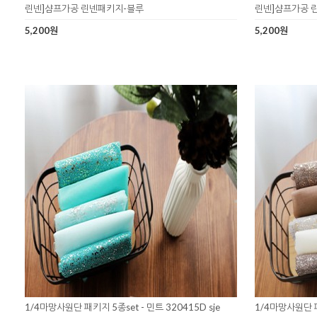
린넨]샴프가공 린넨패키지-블루
린넨]샴프가공 
5,200원
5,200원
1/4마망사원단 패키지 5종set - 민트 320415D sje
1/4마망사원단 패키