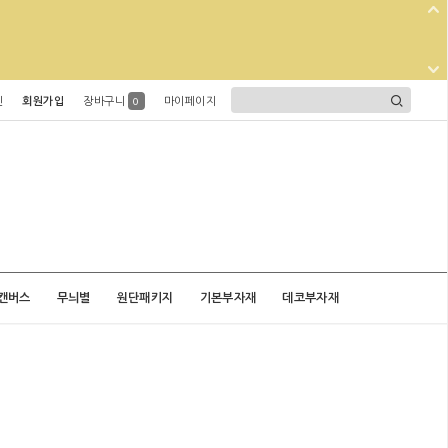
인
회원가입
장바구니
마이페이지
0
캔버스
무늬별
원단패키지
기본부자재
데코부자재