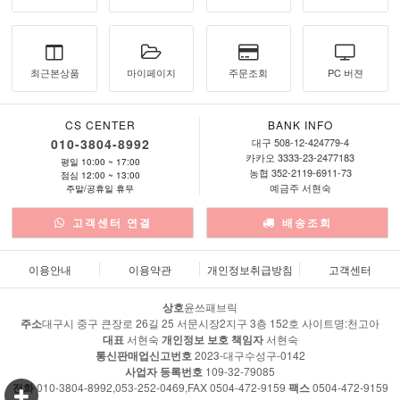
최근본상품
마이페이지
주문조회
PC 버젼
CS CENTER
BANK INFO
010-3804-8992
대구 508-12-424779-4
카카오 3333-23-2477183
평일 10:00 ~ 17:00
농협 352-2119-6911-73
점심 12:00 ~ 13:00
예금주 서현숙
주말/공휴일 휴무
고객센터 연결
배송조회
이용안내
이용약관
개인정보취급방침
고객센터
상호
윤쓰패브릭
주소
대구시 중구 큰장로 26길 25 서문시장2지구 3층 152호 사이트명:천고아
대표
서현숙
개인정보 보호 책임자
서현숙
통신판매업신고번호
2023-대구수성구-0142
사업자 등록번호
109-32-79085
전화
010-3804-8992,053-252-0469,FAX 0504-472-9159
팩스
0504-472-9159