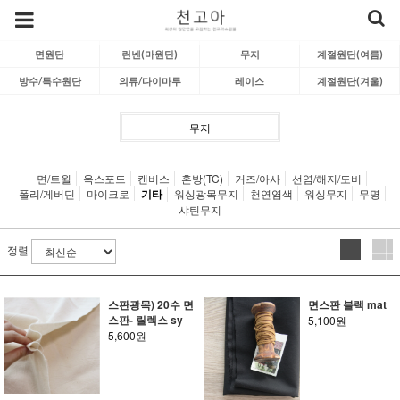
면원단
린넨(마원단)
무지
계절원단(여름)
방수/특수원단
의류/다이마루
레이스
계절원단(겨울)
무지
면/트윌
옥스포드
캔버스
혼방(TC)
거즈/아사
선염/해지/도비
폴리/게버딘
마이크로
기타
워싱광목무지
천연염색
워싱무지
무명
샤틴무지
정렬
스판광목) 20수 면
면스판 블랙 mat
스판- 릴렉스 sy
5,100원
5,600원