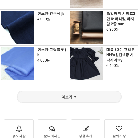
면스판 진곤색 jk
高컬러티 시리즈2
탄 버버리및 바지
4,000원
감 2종 mat
5,800원
면스판 그랑블루 j
대폭 80수 고밀도
k
NN/c원단 2종 사
각사각 sy
4,000원
6,400원
더보기 ▼
공지사항
문의게시판
상품후기
솜씨자랑