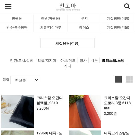
면원단
린넨(마원단)
무지
계절원단(여름)
방수/특수원단
의류/다이마루
레이스
계절원단(겨울)
계절원단(여름)
인견/모시/삼베
리플/지지미
아사/거즈
망사
쉬폰
크리스탈/노방
기타
정렬
크리스탈 오간디
크리스탈 오간디
블랙펄_9310
오로라 3종 6118
mal
3,200원
3,200원
12969] 대폭) 노
대폭크리스탈노