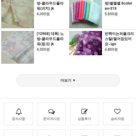
방-클라우드플라
방)별별별 8color
워(피치) jk
an-319
4,000원
5,600원
[12968] 대폭) 노
반짝이는퍼플크리
방-클라우드플라
스탈(떨어짐있어
워(핑크) jk
요~)go
4,000원
4,800원
더보기 ▼
공지사항
문의게시판
상품후기
솜씨자랑