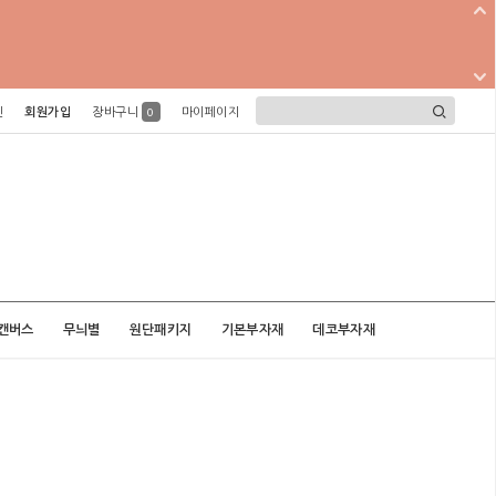
인
회원가입
장바구니
마이페이지
0
캔버스
무늬별
원단패키지
기본부자재
데코부자재