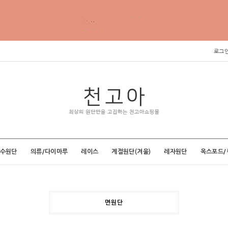
로그
특수원단
의류/다이마루
레이스
계절원단(겨울)
레자원단
옥스포드/
면원단