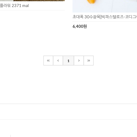
라워 2371 mal
초대폭 30수광목]빅파스텔로즈-코디그린(a
6,400원
1