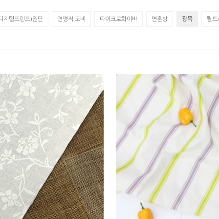
(디지털프린트)원단
면평직,도비
마이크로화이바
면혼방
광목
퀼트