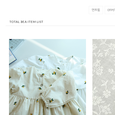
면트윌
DTP
TOTAL
3
EA ITEM LIST