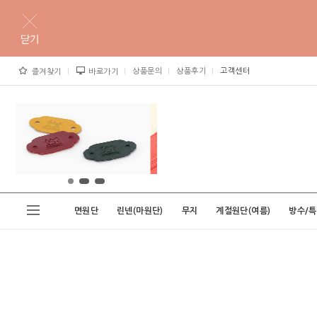
상품문의
상품후기
고객센터
즐겨찾기
바로가기
면원단
린넨(마원단)
무지
계절원단(여름)
방수/