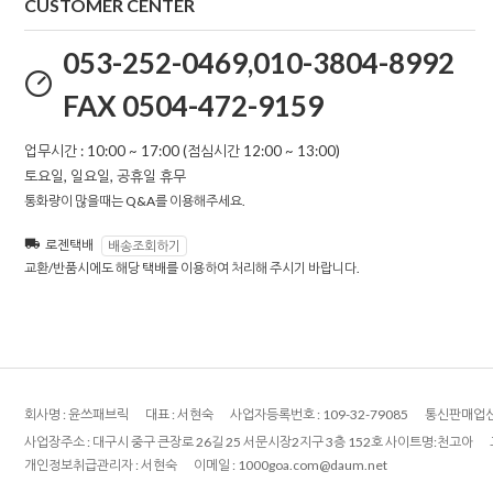
CUSTOMER CENTER
053-252-0469,010-3804-8992
FAX 0504-472-9159
업무시간 : 10:00 ~ 17:00 (점심시간 12:00 ~ 13:00)
토요일, 일요일, 공휴일 휴무
통화량이 많을때는 Q&A를 이용해주세요.
로젠택배
배송조회하기
교환/반품시에도 해당 택배를 이용하여 처리해 주시기 바랍니다.
회사명 :
윤쓰패브릭
대표 :
서현숙
사업자등록번호 :
109-32-79085
통신판매업신
사업장주소 :
대구시 중구 큰장로 26길 25 서문시장2지구 3층 152호 사이트명:천고아
개인정보취급관리자 :
서현숙
이메일 :
1000goa.com@daum.net