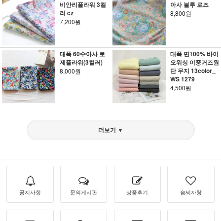
비안리플라워 3컬
아사 블루 로즈
러 cz
8,800원
7,200원
대폭 60수아사 로
대폭 면100% 바이
제플라워(3컬러)
오워싱 이중거즈원
단 무지 13color_
8,000원
WS 1279
4,500원
더보기 ▼
공지사항
문의게시판
상품후기
솜씨자랑