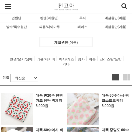
면원단
린넨(마원단)
무지
계절원단(여름)
방수/특수원단
의류/다이마루
레이스
계절원단(겨울)
계절원단(여름)
인견/모시/삼베
리플/지지미
아사/거즈
망사
쉬폰
크리스탈/노방
기타
정렬
대폭 면20수 단면
대폭 60수아사 핑
거즈 원단 빅체리
크스트로베리
8,900원
8,000원
대폭-60수아사 비
대폭 중밀도 60수