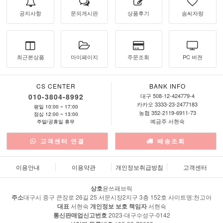
공지사항
문의게시판
상품후기
솜씨자랑
최근본상품
마이페이지
주문조회
PC 버젼
CS CENTER
BANK INFO
010-3804-8992
대구 508-12-424779-4
카카오 3333-23-2477183
평일 10:00 ~ 17:00
농협 352-2119-6911-73
점심 12:00 ~ 13:00
예금주 서현숙
주말/공휴일 휴무
고객센터 연결
배송조회
이용안내
이용약관
개인정보취급방침
고객센터
상호
윤쓰패브릭
주소
대구시 중구 큰장로 26길 25 서문시장2지구 3층 152호 사이트명:천고아
대표
서현숙
개인정보 보호 책임자
서현숙
통신판매업신고번호
2023-대구수성구-0142