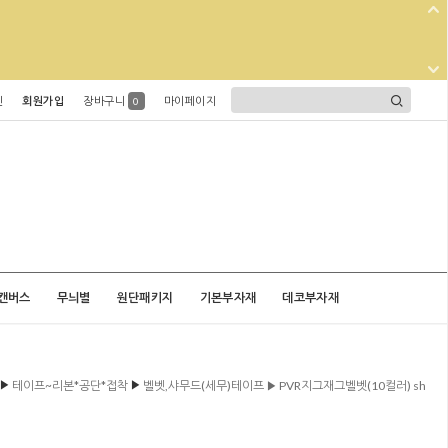
인
회원가입
장바구니
마이페이지
0
캔버스
무늬별
원단패키지
기본부자재
데코부자재
▶
▶
테이프~리본*공단*접착
벨벳,샤무드(세무)테이프 ▶ PVR지그재그벨벳(10컬러) sh