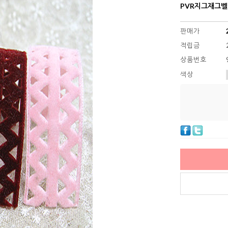
PVR지그재그벨벳
판매가
적립금
상품번호
색상