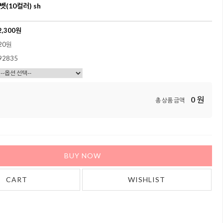
(10컬러) sh
2,300
원
20원
92835
0
원
총 상품 금액
BUY NOW
CART
WISHLIST