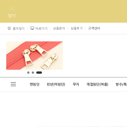
상품문의
상품후기
고객센터
즐겨찾기
바로가기
면원단
린넨(마원단)
무지
계절원단(여름)
방수/