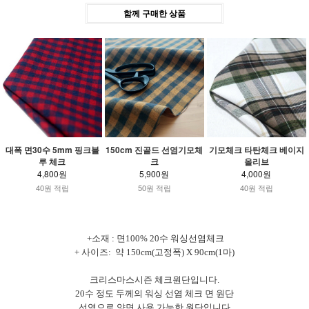
함께 구매한 상품
대폭 면30수 5mm 핑크블
150cm 진골드 선염기모체
기모체크 타탄체크 베이지
루 체크
크
올리브
4,800원
5,900원
4,000원
40원 적립
50원 적립
40원 적립
+소재 : 면100% 20수 워싱선염체크
+ 사이즈: 약 150cm(고정폭) X 90cm(1마)
크리스마스시즌 체크원단입니다.
20수 정도 두께의 워싱 선염 체크 면 원단
선염으로 양면 사용 가능한 원단입니다.