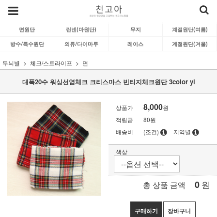
면원단
린넨(마원단)
무지
계절원단(여름)
방수/특수원단
의류/다이마루
레이스
계절원단(겨울)
무늬별
체크/스트라이프
면
대폭20수 워싱선염체크 크리스마스 빈티지체크원단 3color yl
8,000
상품가
원
적립금
80원
배송비
(조건)
지역별
색상
0
원
총 상품 금액
구매하기
장바구니