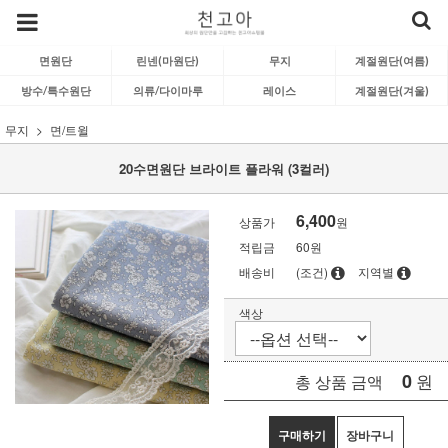
면원단
린넨(마원단)
무지
계절원단(여름)
방수/특수원단
의류/다이마루
레이스
계절원단(겨울)
무지
면/트윌
20수면원단 브라이트 플라워 (3컬러)
6,400
상품가
원
적립금
60원
배송비
(조건)
지역별
색상
0
원
총 상품 금액
구매하기
장바구니