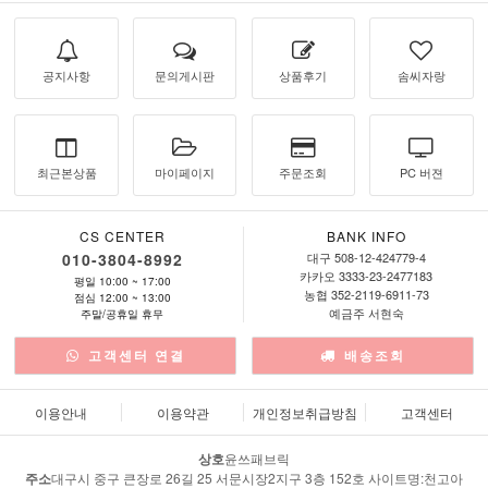
공지사항
문의게시판
상품후기
솜씨자랑
최근본상품
마이페이지
주문조회
PC 버젼
CS CENTER
BANK INFO
010-3804-8992
대구 508-12-424779-4
카카오 3333-23-2477183
평일 10:00 ~ 17:00
농협 352-2119-6911-73
점심 12:00 ~ 13:00
예금주 서현숙
주말/공휴일 휴무
고객센터 연결
배송조회
이용안내
이용약관
개인정보취급방침
고객센터
상호
윤쓰패브릭
주소
대구시 중구 큰장로 26길 25 서문시장2지구 3층 152호 사이트명:천고아