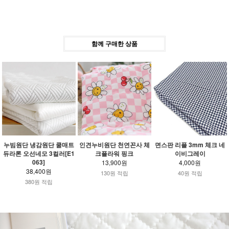
함께 구매한 상품
누빔원단 냉감원단 쿨매트
인견누비원단 천연꼰사 체
면스판 리플 3mm 체크 네
듀라론 오선네모 3컬러[E1
크플라워 핑크
이비그레이
063]
13,900원
4,000원
38,400원
130원 적립
40원 적립
380원 적립