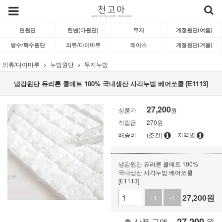
면원단
린넨(마원단)
무지
계절원단(여름)
방수/특수원단
의류/다이마루
레이스
계절원단(겨울)
의류/다이마루
누빔원단
무지누빔
냉감원단 듀라론 쿨매트 100% 국내생산 사각누빔 베어쏘쿨 [E1113]
27,200
상품가
원
적립금
270원
배송비
(조건)
지역별
냉감원단 듀라론 쿨매트 100%
국내생산 사각누빔 베어쏘쿨
[E1113]
27,200
원
+1
-1
27,200
원
총 상품 금액