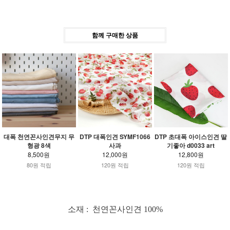
함께 구매한 상품
대폭 천연꼰사인견무지 무
DTP 대폭인견 SYMF1066
DTP 초대폭 아이스인견 딸
형광 8색
사과
기좋아 d0033 art
8,500원
12,000원
12,800원
80원 적립
120원 적립
120원 적립
소재 : 천연꼰사인견 100%