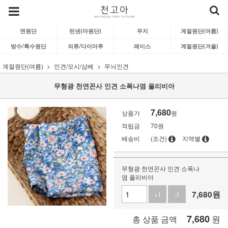
면원단
린넨(마원단)
무지
계절원단(여름)
방수/특수원단
의류/다이마루
레이스
계절원단(겨울)
계절원단(여름)
인견/모시/삼베
무늬인견
무형광 천연꼰사 인견 소폭나염 올리비아
7,680
상품가
원
적립금
70원
배송비
(조건)
지역별
무형광 천연꼰사 인견 소폭나
염 올리비아
7,680
원
+1
-1
7,680
원
총 상품 금액