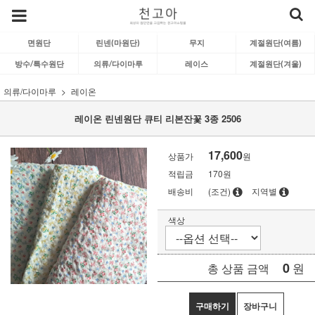
면원단
린넨(마원단)
무지
계절원단(여름)
방수/특수원단
의류/다이마루
레이스
계절원단(겨울)
의류/다이마루
레이온
레이온 린넨원단 큐티 리본잔꽃 3종 2506
17,600
상품가
원
적립금
170원
배송비
(조건)
지역별
색상
0
원
총 상품 금액
구매하기
장바구니