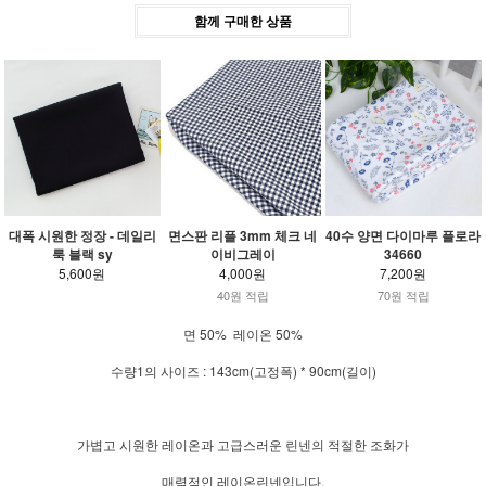
함께 구매한 상품
대폭 시원한 정장 - 데일리
면스판 리플 3mm 체크 네
40수 양면 다이마루 플로라
룩 블랙 sy
이비그레이
34660
5,600원
4,000원
7,200원
40원 적립
70원 적립
면 50% 레이온 50%
수량1의 사이즈 : 143cm(고정폭) * 90cm(길이)
가볍고 시원한 레이온과 고급스러운 린넨의 적절한 조화가
매력적인 레이온린넨입니다.