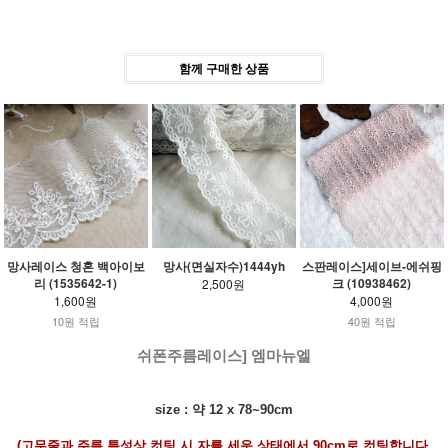
함께 구매한 상품
망사레이스 청혼 백아이보
망사(면실자수)1444yh
스판레이스]세이브-에쉬핑
리 (1535642-1)
크 (10938462)
2,500원
1,600원
4,000원
10원 적립
40원 적립
쉬폰주름레이스] 엠마뉴엘
size : 약 12 x 78~90cm
(고무줄과 주름 특성상 컷팅 시 자를 세운 상태에서 90cm로 컷팅합니다.