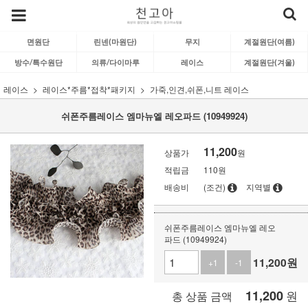
면원단
린넨(마원단)
무지
계절원단(여름)
방수/특수원단
의류/다이마루
레이스
계절원단(겨울)
레이스
레이스*주름*접착*패키지
가죽,인견,쉬폰,니트 레이스
쉬폰주름레이스 엠마뉴엘 레오파드 (10949924)
11,200
상품가
원
적립금
110원
배송비
(조건)
지역별
쉬폰주름레이스 엠마뉴엘 레오
파드 (10949924)
11,200
원
+1
-1
11,200
원
총 상품 금액