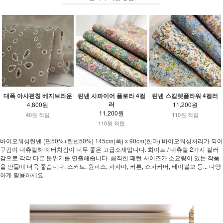
대폭 아사펀칭 베지브라운
린넨 사파이어 플로라 4컬
린넨 스칼렛플라워 4컬러
러
4,800원
11,200원
11,200원
40원 적립
110원 적립
110원 적립
바이오워싱린넨 (면50%+린넨50%) 145cm(폭) x 90cm(한마) 바이오워싱처리가 되어
구김이 내츄럴하며 터치감이 너무 좋은 고급소재입니다. 화이트 / 내츄럴 2가지 컬러
감으로 각각 다른 분위기를 연출해줍니다. 큼직한 패턴 사이즈가 소요량이 있는 작품
을 만들때 더욱 좋습니다. 스커트, 원피스, 파자마, 커튼, 쇼파커버, 테이블보 등... 다양
하게 활용하세요.