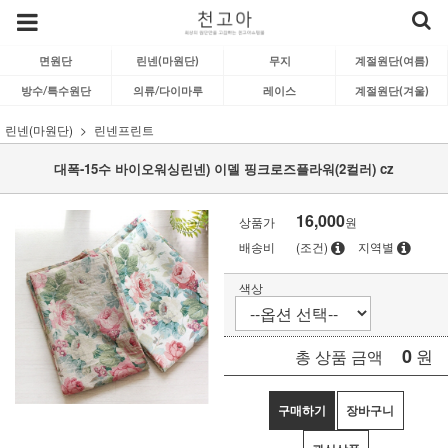
면원단
린넨(마원단)
무지
계절원단(여름)
방수/특수원단
의류/다이마루
레이스
계절원단(겨울)
린넨(마원단)
린넨프린트
대폭-15수 바이오워싱린넨) 이델 핑크로즈플라워(2컬러) cz
16,000
상품가
원
배송비
(조건)
지역별
색상
0
원
총 상품 금액
구매하기
장바구니