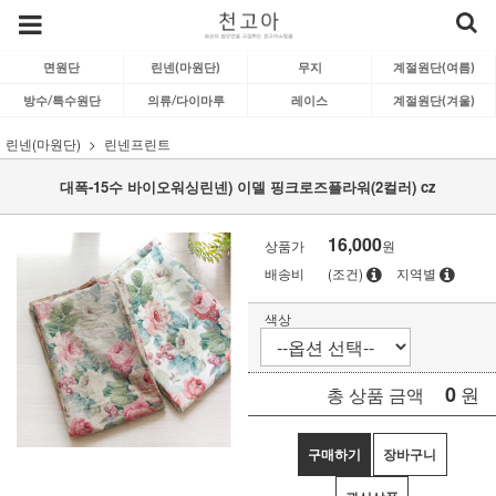
면원단
린넨(마원단)
무지
계절원단(여름)
방수/특수원단
의류/다이마루
레이스
계절원단(겨울)
린넨(마원단)
린넨프린트
대폭-15수 바이오워싱린넨) 이델 핑크로즈플라워(2컬러) cz
16,000
상품가
원
배송비
(조건)
지역별
색상
0
원
총 상품 금액
구매하기
장바구니