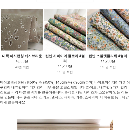
대폭 아사펀칭 베지브라운
린넨 사파이어 플로라 4컬
린넨 스칼렛플라워 4컬러
러
4,800원
11,200원
11,200원
40원 적립
110원 적립
110원 적립
바이오워싱린넨 (면50%+린넨50%) 145cm(폭) x 90cm(한마) 바이오워싱처리가 되어
구김이 내츄럴하며 터치감이 너무 좋은 고급소재입니다. 화이트 / 내츄럴 2가지 컬러
감으로 각각 다른 분위기를 연출해줍니다. 큼직한 패턴 사이즈가 소요량이 있는 작품
을 만들때 더욱 좋습니다. 스커트, 원피스, 파자마, 커튼, 쇼파커버, 테이블보 등... 다양
하게 활용하세요.