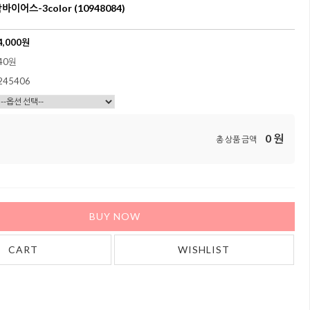
이어스-3color (10948084)
4,000
원
40원
245406
0
원
총 상품 금액
BUY NOW
CART
WISHLIST