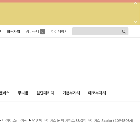
인
회원가입
장바구니
마이페이지
0
캔버스
무늬별
원단패키지
기본부자재
데코부자재
▶
▶
바이어스/파이핑
면혼방바이어스 ▶ 바이어스 88접착바이어스-3color (10948084)