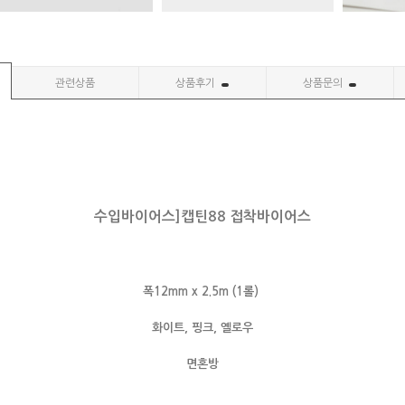
관련상품
상품후기
상품문의
수입바이어스]캡틴88 접착바이어스
폭12mm x 2.5m (1롤)
화이트, 핑크, 옐로우
면혼방