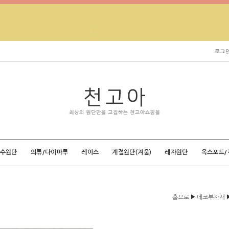
로그
특수원단
의류/다이마루
레이스
계절원단(겨울)
레자원단
옥스포드/
▶
홈으로
데코부자재