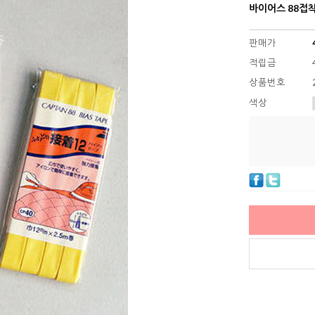
바이어스 88접착바
판매가
적립금
상품번호
색상