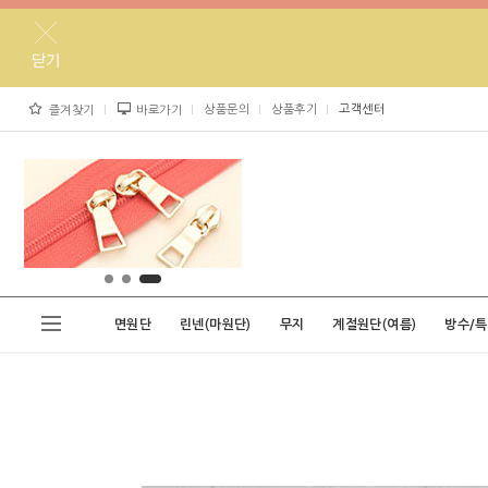
상품문의
상품후기
고객센터
즐겨찾기
바로가기
면원단
린넨(마원단)
무지
계절원단(여름)
방수/