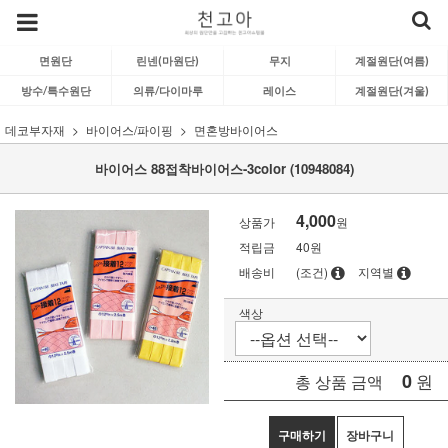
면원단
린넨(마원단)
무지
계절원단(여름)
방수/특수원단
의류/다이마루
레이스
계절원단(겨울)
데코부자재
바이어스/파이핑
면혼방바이어스
바이어스 88접착바이어스-3color (10948084)
4,000
상품가
원
적립금
40원
배송비
(조건)
지역별
색상
0
원
총 상품 금액
구매하기
장바구니