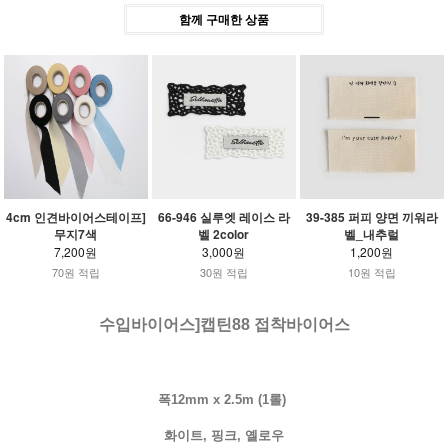
함께 구매한 상품
4cm 인견바이어스테이프]
66-946 실루엣 레이스 라
39-385 퍼피 양면 끼워라
무지7색
벨 2color
벨_내추럴
7,200원
3,000원
1,200원
70원 적립
30원 적립
10원 적립
수입바이어스]캡틴88 접착바이어스
폭12mm x 2.5m (1롤)
화이트, 핑크, 옐로우