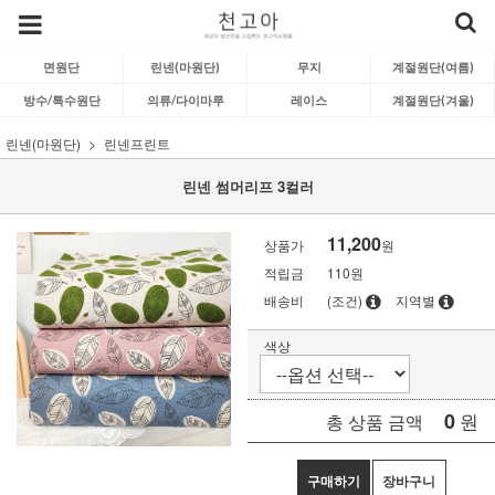
면원단
린넨(마원단)
무지
계절원단(여름)
방수/특수원단
의류/다이마루
레이스
계절원단(겨울)
린넨(마원단)
린넨프린트
린넨 썸머리프 3컬러
11,200
상품가
원
적립금
110원
배송비
(조건)
지역별
색상
0
원
총 상품 금액
구매하기
장바구니