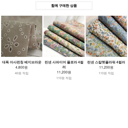
함께 구매한 상품
대폭 아사펀칭 베지브라운
린넨 사파이어 플로라 4컬
린넨 스칼렛플라워 4컬러
러
4,800원
11,200원
11,200원
40원 적립
110원 적립
110원 적립