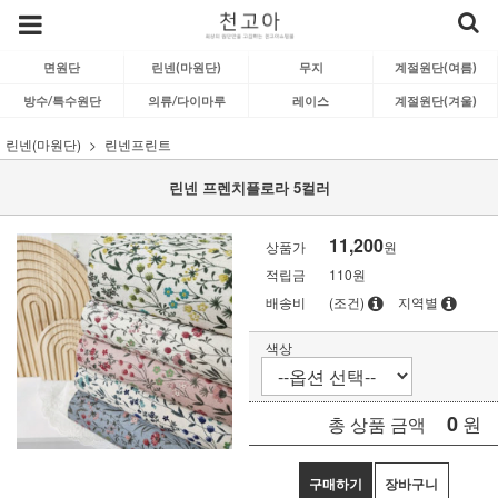
면원단
린넨(마원단)
무지
계절원단(여름)
방수/특수원단
의류/다이마루
레이스
계절원단(겨울)
린넨(마원단)
린넨프린트
린넨 프렌치플로라 5컬러
11,200
상품가
원
적립금
110원
배송비
(조건)
지역별
색상
0
원
총 상품 금액
구매하기
장바구니