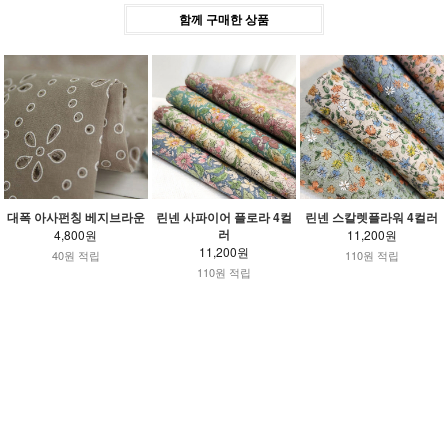
함께 구매한 상품
대폭 아사펀칭 베지브라운
린넨 사파이어 플로라 4컬
린넨 스칼렛플라워 4컬러
러
4,800원
11,200원
11,200원
40원 적립
110원 적립
110원 적립