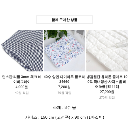
함께 구매한 상품
면스판 리플 3mm 체크 네
40수 양면 다이마루 플로라
냉감원단 듀라론 쿨매트 10
이비그레이
34660
0% 국내생산 사각누빔 베
어쏘쿨 [E1113]
4,000원
7,200원
27,200원
40원 적립
70원 적립
270원 적립
소재 : 8수 울
사이즈 : 150 cm (고정폭) x 90 cm (1마길이)