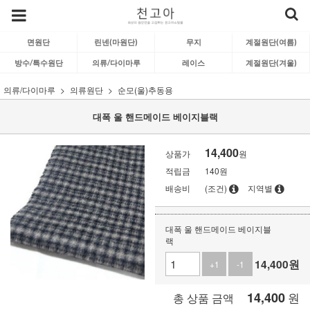
면원단
린넨(마원단)
무지
계절원단(여름)
방수/특수원단
의류/다이마루
레이스
계절원단(겨울)
의류/다이마루
의류원단
순모(울)추동용
대폭 울 핸드메이드 베이지블랙
14,400
상품가
원
적립금
140원
배송비
(조건)
지역별
대폭 울 핸드메이드 베이지블
랙
14,400
원
+1
-1
14,400
원
총 상품 금액