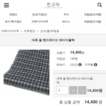
면원단
린넨(마원단)
무지
계절원단(여름)
방수/특수원단
의류/다이마루
레이스
계절원단(겨울)
의류/다이마루
의류원단
순모(울)추동용
대폭 울 핸드메이드 베이지블랙
14,400
상품가
원
적립금
140원
배송비
(조건)
지역별
대폭 울 핸드메이드 베이지블
랙
14,400
원
+1
-1
14,400
원
총 상품 금액