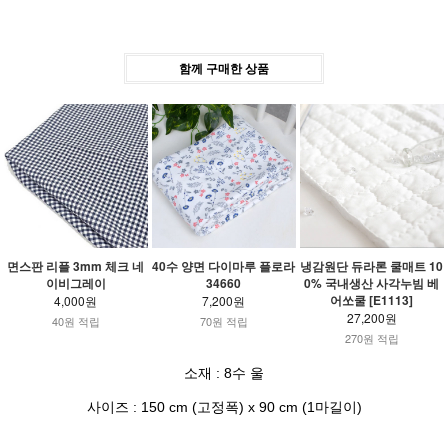
함께 구매한 상품
면스판 리플 3mm 체크 네
40수 양면 다이마루 플로라
냉감원단 듀라론 쿨매트 10
이비그레이
34660
0% 국내생산 사각누빔 베
어쏘쿨 [E1113]
4,000원
7,200원
27,200원
40원 적립
70원 적립
270원 적립
소재 : 8수 울
사이즈 : 150 cm (고정폭) x 90 cm (1마길이)