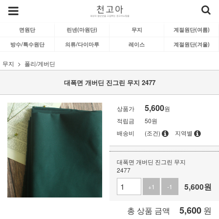
면원단
린넨(마원단)
무지
계절원단(여름)
방수/특수원단
의류/다이마루
레이스
계절원단(겨울)
무지
폴리/게버딘
대폭면 개버딘 진그린 무지 2477
5,600
상품가
원
적립금
50원
배송비
(조건)
지역별
대폭면 개버딘 진그린 무지
2477
5,600
원
+1
-1
5,600
원
총 상품 금액