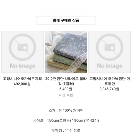
함께 구매한 상품
고양시니어오가닉무지외
20수면원단 브라이트 플라
고양시니어 오가닉원단 거
워 (3컬러)
즈원단
492,000원
6,400원
2,946,740원
60원 적립
소재 : 면 100% 개버딘
사이즈 : 150cm(고정폭) * 90cm (1마길이)
두께감 : 11수 정도