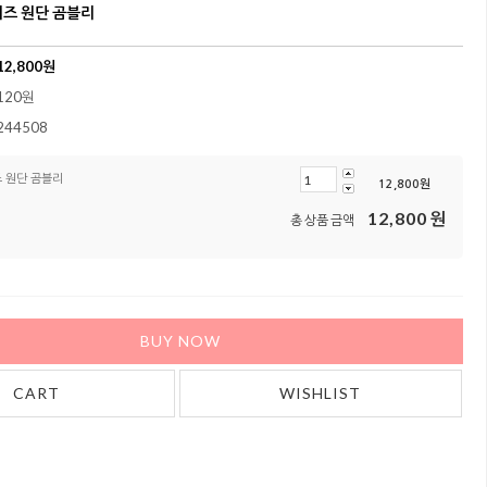
거즈 원단 곰블리
12,800
원
120원
244508
 원단 곰블리
12,800
원
12,800
원
총 상품 금액
BUY NOW
CART
WISHLIST