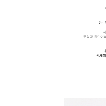
2번
더
무형광 원단이라
선세탁