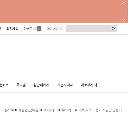
인
회원가입
장바구니
마이페이지
0
캔버스
무늬별
원단패키지
기본부자재
데코부자재
▶
▶
▶
홈으로
계절원단(여름)
아사/거즈
무늬거즈 ▶ 대폭 요루 이중거즈 원단 곰블리