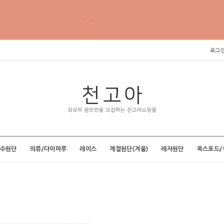
로그
특수원단
의류/다이마루
레이스
계절원단(겨울)
레자원단
옥스포드/