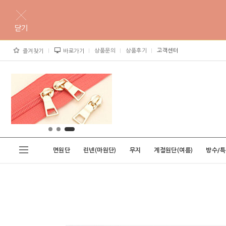
상품문의
상품후기
고객센터
즐겨찾기
바로가기
면원단
린넨(마원단)
무지
계절원단(여름)
방수/