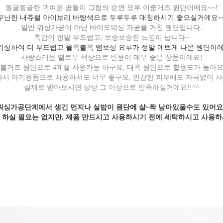
동글동글한 귀여운 곰돌이 그림의 순면 요루 이중거즈 원단이에요~~!
무난한 내츄럴 아이보리 바탕색으로 두루두루 매칭하시기 좋으실거에요~
일반 워싱가공이 아닌 바이오워싱 가공을 거친 원단입니다.
촉감이 정말 부드럽고, 보송보송한 느낌이 납니다~
 워싱하여 더 부드럽고 올록볼록 엠보싱 요루가 정말 예쁘게 나온 원단이에
사랑스러운 옐로우 색상으로 반응이 매우 좋은 상품이에요!
블거즈 원단으로 4계절 사용가능 하구요, 대폭 원단으로 활용도가 높아요
서 아기용품으로 사용하셔도 너무 좋구요, 민감한 피부에도 자극없이 
실제로 받아보시면 상상 그 이상으로 만족하실거에요!!^^
워싱가공단계에서 생긴 먼지나 실밥이 원단에 살~짝 남아있을수도 있어요
 하실 필요는 없지만, 제품 만드시고 사용하시기 전에 세탁하시고 사용하