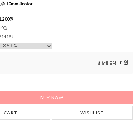
 10mm 4color
1,200
원
10원
244499
0
원
총 상품 금액
BUY NOW
CART
WISHLIST