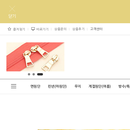
상품문의
상품후기
고객센터
즐겨찾기
바로가기
면원단
린넨(마원단)
무지
계절원단(여름)
방수/