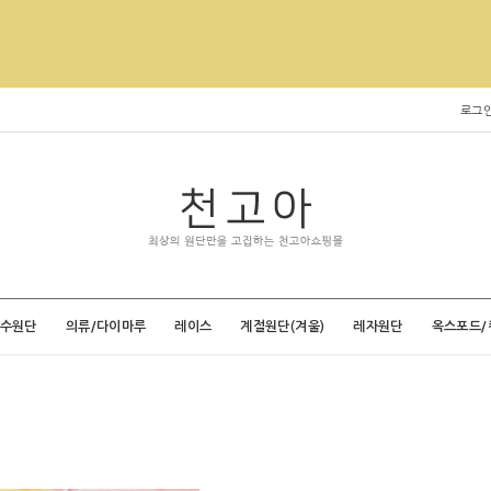
로그
특수원단
의류/다이마루
레이스
계절원단(겨울)
레자원단
옥스포드/