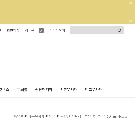
인
회원가입
장바구니
마이페이지
0
캔버스
무늬별
원단패키지
기본부자재
데코부자재
▶
▶
▶
홈으로
기본부자재
단추
일반단추 ▶ 라이트업 형광 단추 10mm 4color