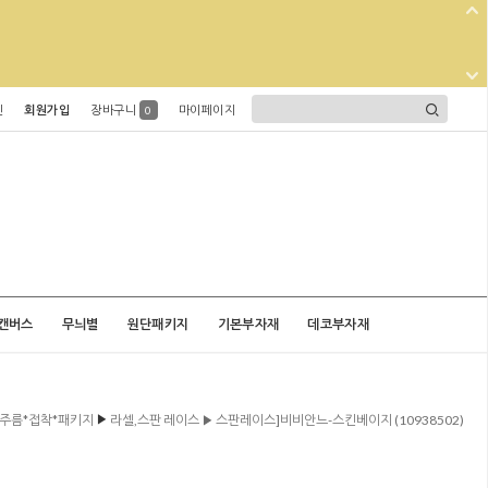
인
회원가입
장바구니
마이페이지
0
캔버스
무늬별
원단패키지
기본부자재
데코부자재
▶
주름*접착*패키지
라셀,스판 레이스 ▶ 스판레이스]비비안느-스킨베이지 (10938502)