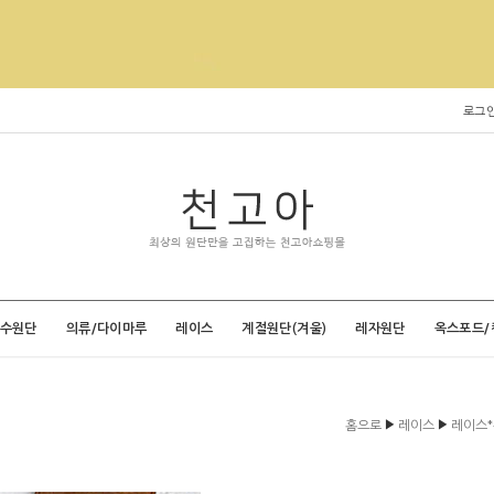
로그
특수원단
의류/다이마루
레이스
계절원단(겨울)
레자원단
옥스포드/
▶
▶
홈으로
레이스
레이스*