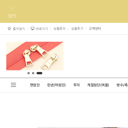
상품문의
상품후기
고객센터
즐겨찾기
바로가기
면원단
린넨(마원단)
무지
계절원단(여름)
방수/