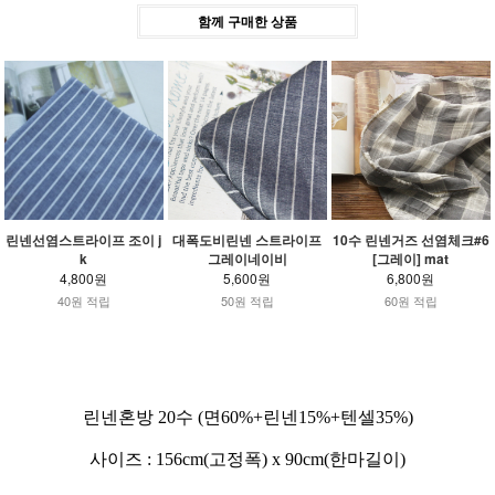
함께 구매한 상품
린넨선염스트라이프 조이 j
대폭도비린넨 스트라이프
10수 린넨거즈 선염체크#6
k
그레이네이비
[그레이] mat
4,800원
5,600원
6,800원
40원 적립
50원 적립
60원 적립
린넨혼방 20수 (면60%+린넨15%+텐셀35%)
사이즈 : 156cm(고정폭) x 90cm(한마길이)