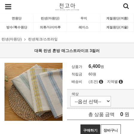
면원단
린넨(마원단)
무지
계절원단(여름)
방수/특수원단
의류/다이마루
레이스
계절원단(겨울)
린넨(마원단)
린넨체크/스트라잎
대폭 린넨 혼방 매그스트라이프 3컬러
6,400
상품가
원
적립금
60원
배송비
(조건)
지역별
색상
0
원
총 상품 금액
구매하기
장바구니