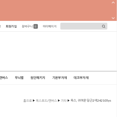
인
회원가입
장바구니
마이페이지
0
캔버스
무늬별
원단패키지
기본부자재
데코부자재
▶
▶
▶ 옥스, 귀여운 당근2색242105ys
홈으로
옥스포드/캔버스
기타