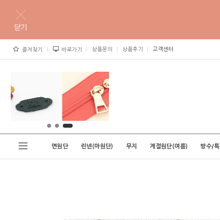
상품문의
상품후기
고객센터
즐겨찾기
바로가기
면원단
린넨(마원단)
무지
계절원단(여름)
방수/