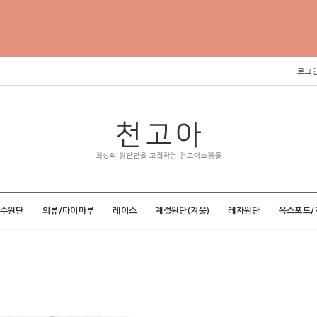
로그
특수원단
의류/다이마루
레이스
계절원단(겨울)
레자원단
옥스포드/