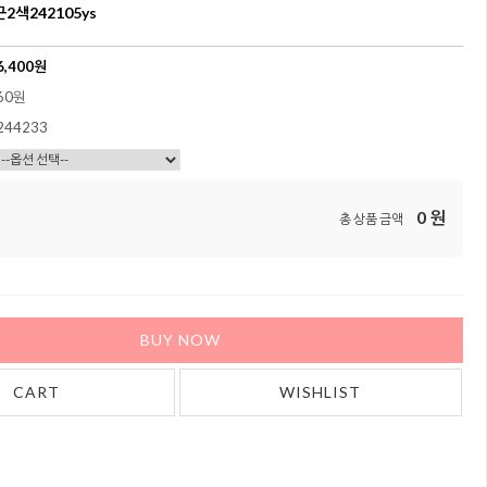
2색242105ys
6,400
원
60원
244233
0
원
총 상품 금액
BUY NOW
CART
WISHLIST