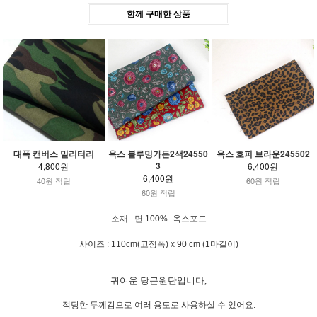
함께 구매한 상품
대폭 캔버스 밀리터리
옥스 블루밍가든2색24550
옥스 호피 브라운245502
3
4,800원
6,400원
6,400원
40원 적립
60원 적립
60원 적립
소재 : 면 100%- 옥스포드
사이즈 : 110cm(고정폭) x 90 cm (1마길이)
귀여운 당근원단입니다,
적당한 두께감으로 여러 용도로 사용하실 수 있어요.