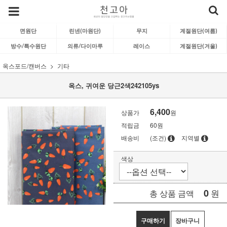
면원단
린넨(마원단)
무지
계절원단(여름)
방수/특수원단
의류/다이마루
레이스
계절원단(겨울)
옥스포드/캔버스
기타
옥스, 귀여운 당근2색242105ys
6,400
상품가
원
적립금
60원
배송비
(조건)
지역별
색상
0
원
총 상품 금액
구매하기
장바구니