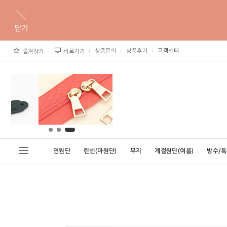
상품문의
상품후기
고객센터
즐겨찾기
바로가기
면원단
린넨(마원단)
무지
계절원단(여름)
방수/