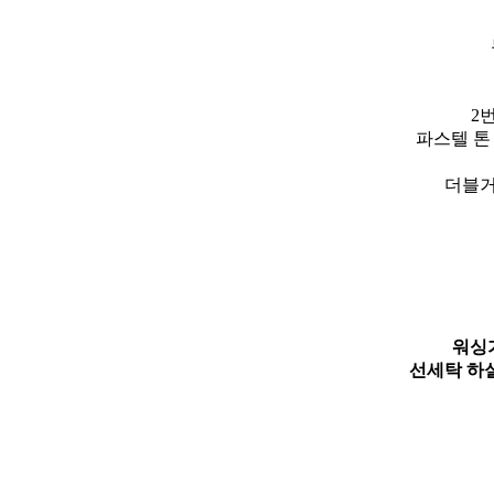
2
파스텔 톤
더블거
워싱
선세탁 하