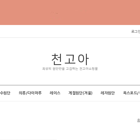
로그
특수원단
의류/다이마루
레이스
계절원단(겨울)
레자원단
옥스포드/