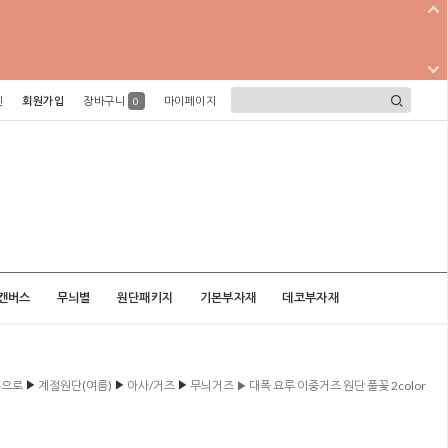
인
회원가입
장바구니
마이페이지
0
캔버스
무늬별
원단패키지
기본부자재
데코부자재
▶
▶
▶
홈으로
계절원단(여름)
아사/거즈
무늬거즈 ▶ 대폭 요루 이중거즈 원단 풀꽃 2color