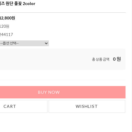
 원단 풀꽃 2color
12,800
원
120원
244117
0
원
총 상품 금액
BUY NOW
CART
WISHLIST