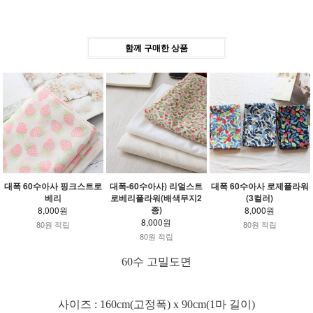
함께 구매한 상품
대폭 60수아사 핑크스트로
대폭-60수아사) 리얼스트
대폭 60수아사 로제플라워
베리
로베리플라워(배색무지2
(3컬러)
종)
8,000원
8,000원
8,000원
80원 적립
80원 적립
80원 적립
60수 고밀도면
사이즈 : 160cm(고정폭) x 90cm(1마 길이)