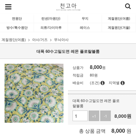
면원단
린넨(마원단)
무지
계절원단(여름)
방수/특수원단
의류/다이마루
레이스
계절원단(겨울)
계절원단(여름)
아사/거즈
무늬아사
대폭 60수고밀도면 레몬 플로랄블룸
8,000
상품가
원
적립금
80원
배송비
(조건)
지역별
대폭 60수고밀도면 레몬 플로
랄블룸
8,000
원
+1
-1
8,000
원
총 상품 금액