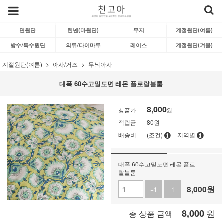
면원단
린넨(마원단)
무지
계절원단(여름)
방수/특수원단
의류/다이마루
레이스
계절원단(겨울)
계절원단(여름)
아사/거즈
무늬아사
대폭 60수고밀도면 레몬 플로랄블룸
8,000
상품가
원
적립금
80원
배송비
(조건)
지역별
대폭 60수고밀도면 레몬 플로
랄블룸
8,000
원
+1
-1
8,000
원
총 상품 금액