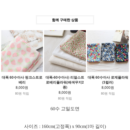
함께 구매한 상품
대폭 60수아사 핑크스트로
대폭-60수아사) 리얼스트
대폭 60수아사 로제플라워
베리
로베리플라워(배색무지2
(3컬러)
종)
8,000원
8,000원
8,000원
80원 적립
80원 적립
80원 적립
60수 고밀도면
사이즈 : 160cm(고정폭) x 90cm(1마 길이)