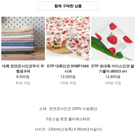
함께 구매한 상품
대폭 천연꼰사인견무지 무
DTP 대폭인견 SYMF1066
DTP 초대폭 아이스인견 딸
형광 8색
사과
기좋아 d0033 art
8,500원
12,000원
12,800원
80원 적립
120원 적립
120원 적립
소재 : 천연꼰사인견 100% 누빔원단
5온스솜 뒷면 폴리에스테르
사이즈 : 150cm(고정폭) X 90cm(1마길이)