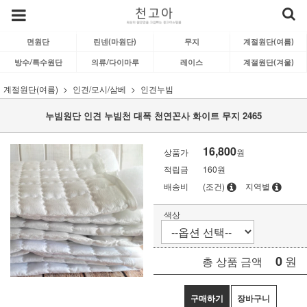
면원단
린넨(마원단)
무지
계절원단(여름)
방수/특수원단
의류/다이마루
레이스
계절원단(겨울)
계절원단(여름)
인견/모시/삼베
인견누빔
누빔원단 인견 누빔천 대폭 천연꼰사 화이트 무지 2465
16,800
상품가
원
적립금
160원
배송비
(조건)
지역별
색상
0
원
총 상품 금액
구매하기
장바구니