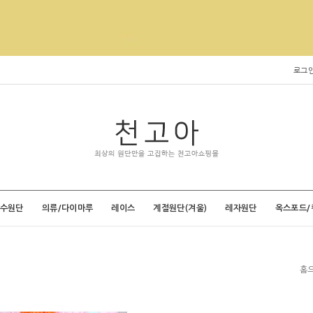
로그
특수원단
의류/다이마루
레이스
계절원단(겨울)
레자원단
옥스포드/
홈