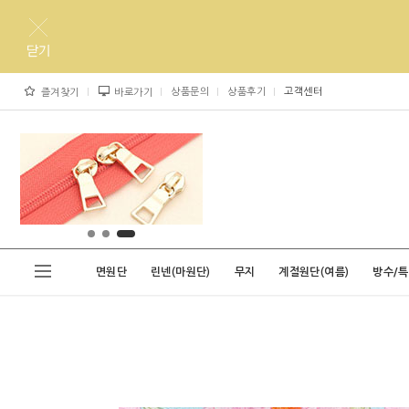
상품문의
상품후기
고객센터
즐겨찾기
바로가기
면원단
린넨(마원단)
무지
계절원단(여름)
방수/