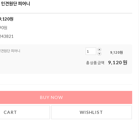
 인견원단 피어니
9,120
원
90원
243821
인견원단 피어니
9,120
원
9,120
원
총 상품 금액
BUY NOW
CART
WISHLIST