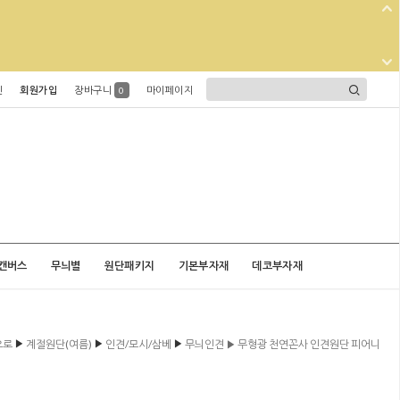
인
회원가입
장바구니
마이페이지
0
캔버스
무늬별
원단패키지
기본부자재
데코부자재
▶
▶
▶
으로
계절원단(여름)
인견/모시/삼베
무늬인견 ▶ 무형광 천연꼰사 인견원단 피어니