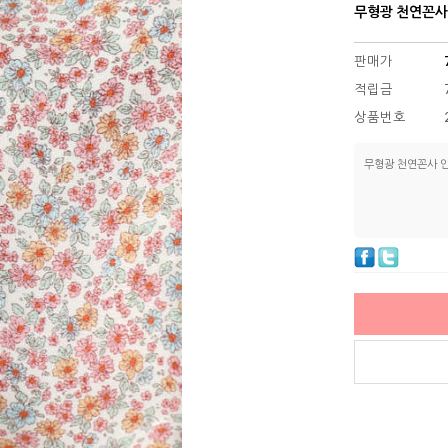
무형광 천연꼰사
판매가
적립금
상품번호
무형광 천연꼰사 