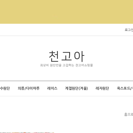
로그
특수원단
의류/다이마루
레이스
계절원단(겨울)
레자원단
옥스포드/
홈으