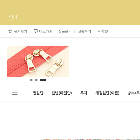
상품문의
상품후기
고객센터
즐겨찾기
바로가기
면원단
린넨(마원단)
무지
계절원단(여름)
방수/