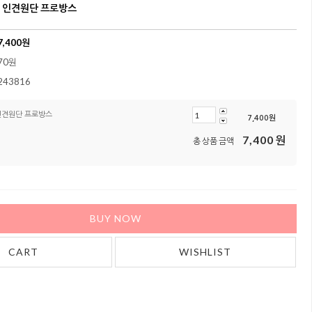
 인견원단 프로방스
7,400
원
70원
243816
인견원단 프로방스
7,400
원
7,400
원
총 상품 금액
BUY NOW
CART
WISHLIST