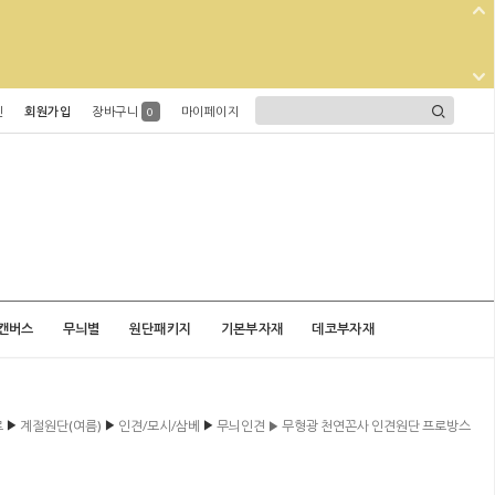
인
회원가입
장바구니
마이페이지
0
캔버스
무늬별
원단패키지
기본부자재
데코부자재
▶
▶
▶
로
계절원단(여름)
인견/모시/삼베
무늬인견 ▶ 무형광 천연꼰사 인견원단 프로방스