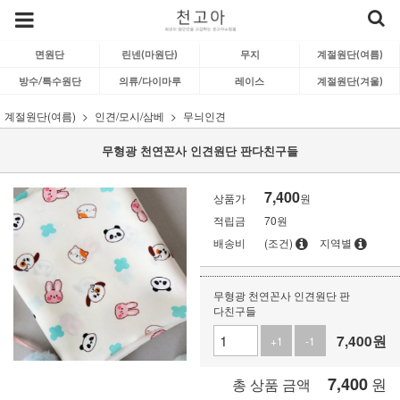
면원단
린넨(마원단)
무지
계절원단(여름)
방수/특수원단
의류/다이마루
레이스
계절원단(겨울)
계절원단(여름)
인견/모시/삼베
무늬인견
무형광 천연꼰사 인견원단 판다친구들
7,400
상품가
원
적립금
70원
배송비
(조건)
지역별
무형광 천연꼰사 인견원단 판
다친구들
7,400
원
+1
-1
7,400
원
총 상품 금액