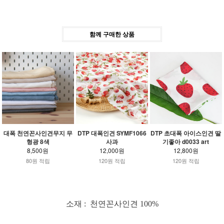
함께 구매한 상품
대폭 천연꼰사인견무지 무
DTP 대폭인견 SYMF1066
DTP 초대폭 아이스인견 딸
형광 8색
사과
기좋아 d0033 art
8,500원
12,000원
12,800원
80원 적립
120원 적립
120원 적립
소재 : 천연꼰사인견 100%