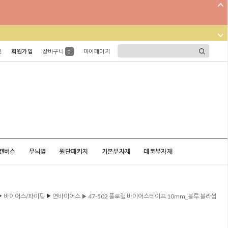
인
회원가입
장바구니
마이페이지
0
캔버스
무늬별
원단패키지
기본부자재
데코부자재
▶
▶
바이어스/파이핑
면바이어스 ▶ 47-502 플로럴 바이어스테이프 10mm_블루 블라썸