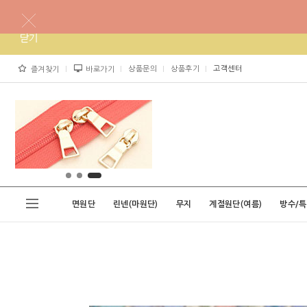
상품문의
상품후기
고객센터
즐겨찾기
바로가기
면원단
린넨(마원단)
무지
계절원단(여름)
방수/