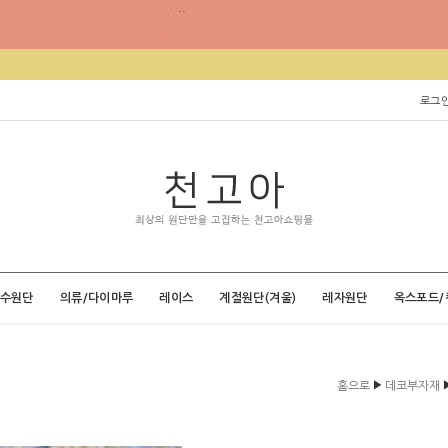
로그
특수원단
의류/다이마루
레이스
계절원단(겨울)
레자원단
옥스포드/
▶
홈으로
데코부자재