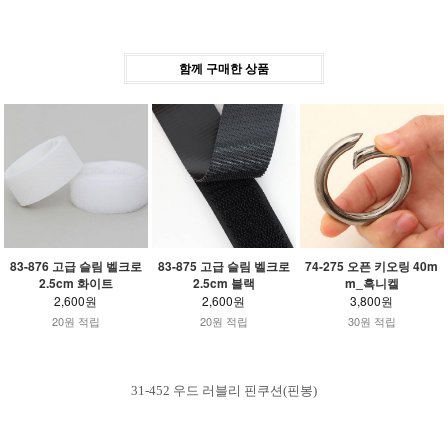
함께 구매한 상품
83-876 고급 슬림 벨크로
83-875 고급 슬림 벨크로
74-275 오픈 키오링 40m
2.5cm 화이트
2.5cm 블랙
m_흑니켈
2,600원
2,600원
3,800원
20원 적립
20원 적립
30원 적립
31-452 우드 러블리 핀쿠션(핀봉)