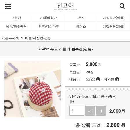
면원단
린넨(마원단)
무지
계절원단(여름)
방수/특수원단
의류/다이마루
레이스
계절원단(겨울)
기본부자재
바늘/시침핀/핀봉
31-452 우드 러블리 핀쿠션(핀봉)
2,800
상품가
원
적립금
20원
배송비
(조건)
지역별
31-452 우드 러블리 핀쿠션(핀
봉)
2,800
원
+1
-1
2,800
원
총 상품 금액