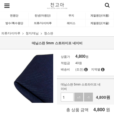
면원단
린넨(마원단)
무지
계절원단(여름)
방수/특수원단
의류/다이마루
레이스
계절원단(겨울)
의류/다이마루
청지/데님
청스판
데님스판 5mm 스트라이프 네이비
4,800
상품가
원
적립금
40원
배송비
(조건)
지역별
데님스판 5mm 스트라이프 네
이비
4,800
원
+1
-1
4,800
원
총 상품 금액