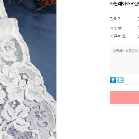
스판레이스모란이 
판매가
적립금
상품번호
스판레이스모란이 백