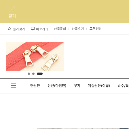
상품문의
상품후기
고객센터
즐겨찾기
바로가기
면원단
린넨(마원단)
무지
계절원단(여름)
방수/