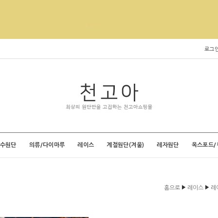
로그
특수원단
의류/다이마루
레이스
계절원단(겨울)
레자원단
옥스포드/
▶
▶
홈으로
레이스
레