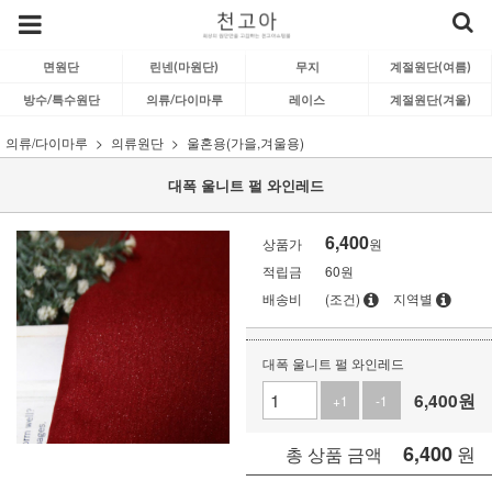
면원단
린넨(마원단)
무지
계절원단(여름)
방수/특수원단
의류/다이마루
레이스
계절원단(겨울)
의류/다이마루
의류원단
울혼용(가을,겨울용)
대폭 울니트 펄 와인레드
6,400
상품가
원
적립금
60원
배송비
(조건)
지역별
대폭 울니트 펄 와인레드
6,400
원
+1
-1
6,400
원
총 상품 금액