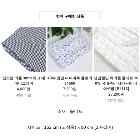
함께 구매한 상품
면스판 리플 3mm 체크 네
40수 양면 다이마루 플로라
냉감원단 듀라론 쿨매트 10
이비그레이
34660
0% 국내생산 사각누빔 베
어쏘쿨 [E1113]
4,000원
7,200원
27,200원
40원 적립
70원 적립
270원 적립
소재 : 울니트
사이즈 : 152 cm (고정폭) x 90 cm (1마길이)