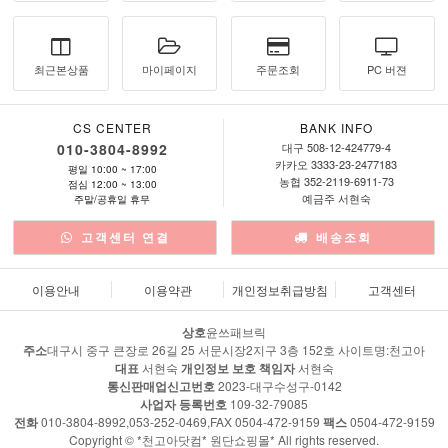
최근본상품
마이페이지
주문조회
PC 버젼
CS CENTER
BANK INFO
010-3804-8992
대구 508-12-424779-4
카카오 3333-23-2477183
평일 10:00 ~ 17:00
농협 352-2119-6911-73
점심 12:00 ~ 13:00
예금주 서현숙
주말/공휴일 휴무
고객센터 연결
배송조회
이용안내
이용약관
개인정보취급방침
고객센터
상호
윤쓰패브릭
주소
대구시 중구 큰장로 26길 25 서문시장2지구 3층 152호 사이트명:천고아
대표
서현숙
개인정보 보호 책임자
서현숙
통신판매업신고번호
2023-대구수성구-0142
사업자 등록번호
109-32-79085
전화
010-3804-8992,053-252-0469,FAX 0504-472-9159
팩스
0504-472-9159
Copyright © *천고아닷컴* 원단쇼핑몰* All rights reserved.