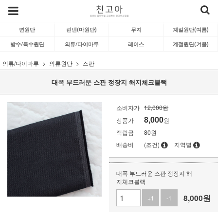
면원단
린넨(마원단)
무지
계절원단(여름)
방수/특수원단
의류/다이마루
레이스
계절원단(겨울)
의류/다이마루
의류원단
스판
대폭 부드러운 스판 정장지 해지체크블랙
소비자가
12,000원
8,000
상품가
원
적립금
80원
배송비
(조건)
지역별
대폭 부드러운 스판 정장지 해
지체크블랙
8,000
원
+1
-1