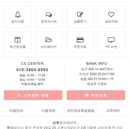
공지사항
문의게시판
상품후기
솜씨자랑
최근본상품
마이페이지
주문조회
PC 버젼
CS CENTER
BANK INFO
010-3804-8992
대구 508-12-424779-4
카카오 3333-23-2477183
평일 10:00 ~ 17:00
농협 352-2119-6911-73
점심 12:00 ~ 13:00
예금주 서현숙
주말/공휴일 휴무
고객센터 연결
배송조회
이용안내
이용약관
개인정보취급방침
고객센터
상호
윤쓰패브릭
주소
대구시 중구 큰장로 26길 25 서문시장2지구 3층 152호 사이트명:천고아