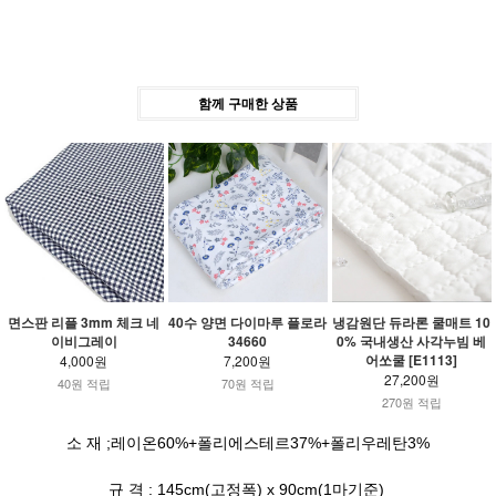
함께 구매한 상품
면스판 리플 3mm 체크 네
40수 양면 다이마루 플로라
냉감원단 듀라론 쿨매트 10
이비그레이
34660
0% 국내생산 사각누빔 베
어쏘쿨 [E1113]
4,000원
7,200원
27,200원
40원 적립
70원 적립
270원 적립
소 재 ;레이온60%+폴리에스테르37%+폴리우레탄3%
규 격 : 145cm(고정폭) x 90cm(1마기준)