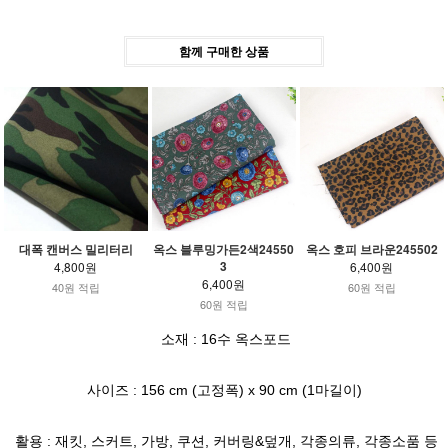
함께 구매한 상품
대폭 캔버스 밀리터리
옥스 블루밍가든2색24550
옥스 호피 브라운245502
3
4,800원
6,400원
6,400원
40원 적립
60원 적립
60원 적립
소재 :
16수 옥스포드
사이즈 : 156 cm (고정폭) x 90 cm (1마길이)
활용 : 재킷, 스커트, 가방, 쿠션, 커버링&덮개, 각종의류, 각종소품 등