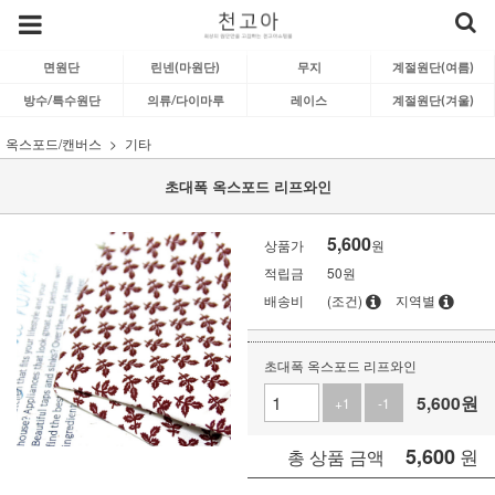
면원단
린넨(마원단)
무지
계절원단(여름)
방수/특수원단
의류/다이마루
레이스
계절원단(겨울)
옥스포드/캔버스
기타
초대폭 옥스포드 리프와인
5,600
상품가
원
적립금
50원
배송비
(조건)
지역별
초대폭 옥스포드 리프와인
5,600
원
+1
-1
5,600
원
총 상품 금액