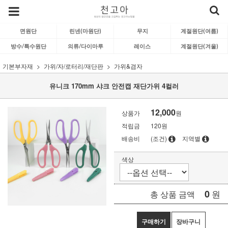
면원단
린넨(마원단)
무지
계절원단(여름)
방수/특수원단
의류/다이마루
레이스
계절원단(겨울)
기본부자재
가위/자/로터리/재단판
가위&겸자
유니크 170mm 샤크 안전캡 재단가위 4컬러
12,000
상품가
원
적립금
120원
배송비
(조건)
지역별
색상
0
원
총 상품 금액
구매하기
장바구니