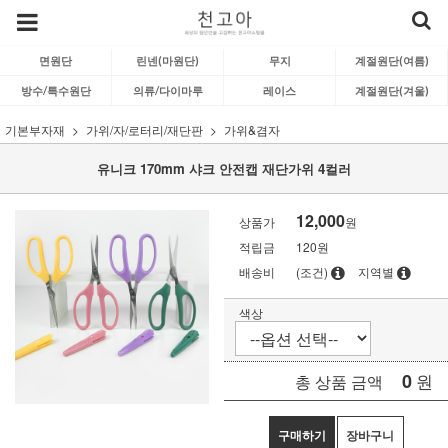
면원단
린넨(마원단)
무지
계절원단(여름)
방수/특수원단
의류/다이마루
레이스
계절원단(겨울)
기본부자재
가위/자/로터리/재단판
가위&겸자
유니크 170mm 샤크 안전캡 재단가위 4컬러
12,000
상품가
원
적립금
120원
배송비
(조건)
지역별
색상
0
원
총 상품 금액
구매하기
장바구니