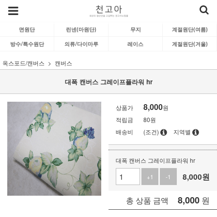
면원단
린넨(마원단)
무지
계절원단(여름)
방수/특수원단
의류/다이마루
레이스
계절원단(겨울)
옥스포드/캔버스
캔버스
대폭 캔버스 그레이프플라워 hr
8,000
상품가
원
적립금
80원
배송비
(조건)
지역별
대폭 캔버스 그레이프플라워 hr
8,000
원
+1
-1
8,000
원
총 상품 금액