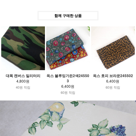
함께 구매한 상품
대폭 캔버스 밀리터리
옥스 블루밍가든2색24550
옥스 호피 브라운245502
3
4,800원
6,400원
6,400원
40원 적립
60원 적립
60원 적립