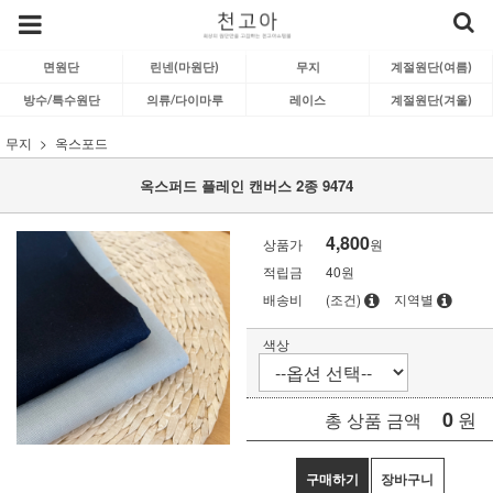
면원단
린넨(마원단)
무지
계절원단(여름)
방수/특수원단
의류/다이마루
레이스
계절원단(겨울)
무지
옥스포드
옥스퍼드 플레인 캔버스 2종 9474
4,800
상품가
원
적립금
40원
배송비
(조건)
지역별
색상
0
원
총 상품 금액
구매하기
장바구니