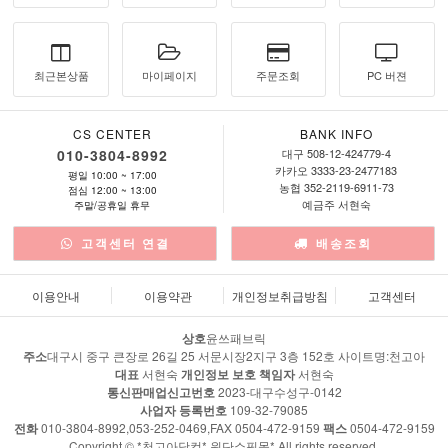
최근본상품
마이페이지
주문조회
PC 버젼
CS CENTER
BANK INFO
010-3804-8992
대구 508-12-424779-4
카카오 3333-23-2477183
평일 10:00 ~ 17:00
농협 352-2119-6911-73
점심 12:00 ~ 13:00
예금주 서현숙
주말/공휴일 휴무
고객센터 연결
배송조회
이용안내
이용약관
개인정보취급방침
고객센터
상호
윤쓰패브릭
주소
대구시 중구 큰장로 26길 25 서문시장2지구 3층 152호 사이트명:천고아
대표
서현숙
개인정보 보호 책임자
서현숙
통신판매업신고번호
2023-대구수성구-0142
사업자 등록번호
109-32-79085
전화
010-3804-8992,053-252-0469,FAX 0504-472-9159
팩스
0504-472-9159
Copyright © *천고아닷컴* 원단쇼핑몰* All rights reserved.