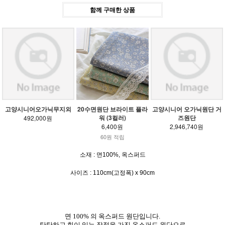
함께 구매한 상품
고양시니어오가닉무지외
20수면원단 브라이트 플라
고양시니어 오가닉원단 거
워 (3컬러)
즈원단
492,000원
6,400원
2,946,740원
60원 적립
소재 : 면100%, 옥스퍼드
사이즈 : 110cm(고정폭) x 90cm
면 100% 의 옥스퍼드 원단입니다.
탄탄하고 힘이 있는 장점을 가진 옥스퍼드 원단으로