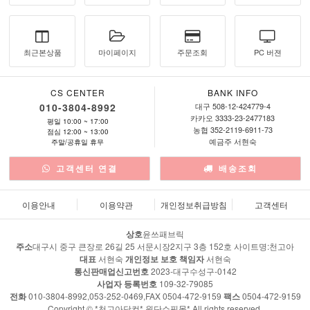
최근본상품
마이페이지
주문조회
PC 버젼
CS CENTER
BANK INFO
010-3804-8992
대구 508-12-424779-4
카카오 3333-23-2477183
평일 10:00 ~ 17:00
농협 352-2119-6911-73
점심 12:00 ~ 13:00
예금주 서현숙
주말/공휴일 휴무
고객센터 연결
배송조회
이용안내
이용약관
개인정보취급방침
고객센터
상호
윤쓰패브릭
주소
대구시 중구 큰장로 26길 25 서문시장2지구 3층 152호 사이트명:천고아
대표
서현숙
개인정보 보호 책임자
서현숙
통신판매업신고번호
2023-대구수성구-0142
사업자 등록번호
109-32-79085
전화
010-3804-8992,053-252-0469,FAX 0504-472-9159
팩스
0504-472-9159
Copyright © *천고아닷컴* 원단쇼핑몰* All rights reserved.