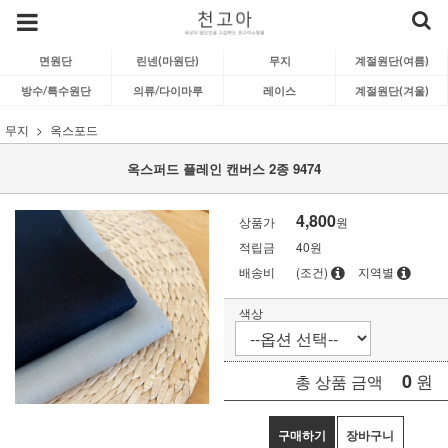
면원단
린넨(마원단)
무지
계절원단(여름)
방수/특수원단
의류/다이마루
레이스
계절원단(겨울)
무지
옥스포드
옥스퍼드 플레인 캔버스 2종 9474
4,800
상품가
원
적립금
40원
배송비
(조건)
지역별
색상
0
원
총 상품 금액
구매하기
장바구니