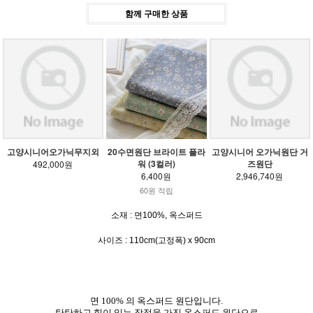
함께 구매한 상품
고양시니어오가닉무지외
20수면원단 브라이트 플라
고양시니어 오가닉원단 거
워 (3컬러)
즈원단
492,000원
6,400원
2,946,740원
60원 적립
소재 : 면100%, 옥스퍼드
사이즈 : 110cm(고정폭) x 90cm
면 100% 의 옥스퍼드 원단입니다.
탄탄하고 힘이 있는 장점을 가진 옥스퍼드 원단으로