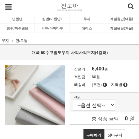
면원단
린넨(마원단)
무지
계절원단(여름)
방수/특수원단
의류/다이마루
레이스
계절원단(겨울)
무지
면/트윌
대폭 60수고밀도무지 사각사각무지(4컬러)
6,400
상품가
원
적립금
60원
배송비
(조건)
지역별
색상
0
원
총 상품 금액
구매하기
장바구니