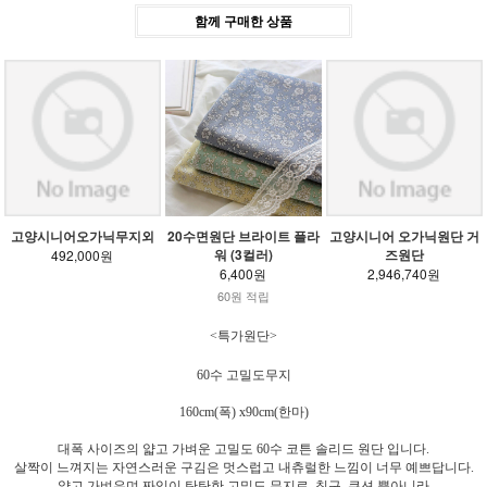
함께 구매한 상품
고양시니어오가닉무지외
20수면원단 브라이트 플라
고양시니어 오가닉원단 거
워 (3컬러)
즈원단
492,000원
6,400원
2,946,740원
60원 적립
<특가원단>
60수 고밀도무지
160cm(폭) x90cm(한마)
대폭 사이즈의 얇고 가벼운 고밀도 60수 코튼 솔리드 원단 입니다.
살짝이 느껴지는 자연스러운 구김은 멋스럽고 내츄럴한 느낌이 너무 예쁘답니다.
얇고 가벼우며 짜임이 탄탄한 고밀도 무지로 침구, 쿠션 뿐아니라